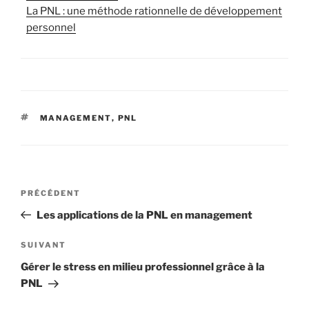
La PNL : une méthode rationnelle de développement
personnel
ÉTIQUETTES
MANAGEMENT
,
PNL
Navigation
Article
PRÉCÉDENT
de
précédent
Les applications de la PNL en management
l’article
Article
SUIVANT
suivant
Gérer le stress en milieu professionnel grâce à la
PNL