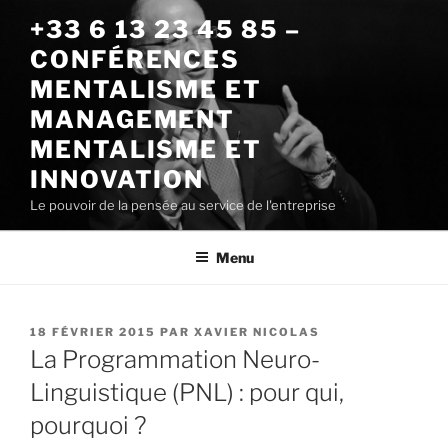
Aller
+33 6 13 23 45 85 –
au
CONFÉRENCES
contenu
principal
MENTALISME ET
MANAGEMENT
MENTALISME ET
INNOVATION
Le pouvoir de la pensée au service de l'entreprise
Menu
PUBLIÉ
18 FÉVRIER 2015
PAR
XAVIER NICOLAS
LE
La Programmation Neuro-
Linguistique (PNL) : pour qui,
pourquoi ?