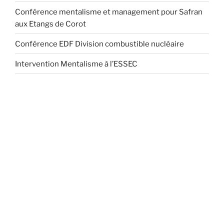
Conférence mentalisme et management pour Safran
aux Etangs de Corot
Conférence EDF Division combustible nucléaire
Intervention Mentalisme à l’ESSEC
Au sein d'un marché de plus en plus concurrentiel, les décideurs sont de plus en plus à la
recherche de lieux d'incentive, de séminaire de motivation, de séminaire de direction, de
congrès:
Responsables promotion en entreprise, Responsables événements et congrès en
entreprise, Responsables séminaires en entreprise, Meetings Planners, Conférences Paris,
conference alert, conference de paris, conference stage, organisation conference, la
communication en management, communication en management, conférence leadership,
conference, formation service formation professionnelle, formation professionnelle, techniques
de management, coaching de manager, le management et le leadership, manager et leadership,
formation management, Team building, Séminaires, Séminaires d'entreprise, Ressources