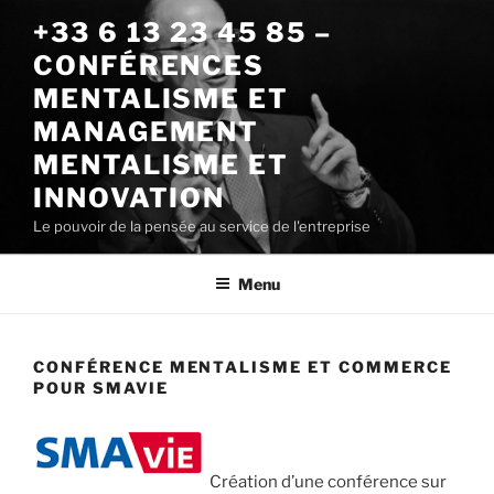
Aller
+33 6 13 23 45 85 –
au
CONFÉRENCES
contenu
principal
MENTALISME ET
MANAGEMENT
MENTALISME ET
INNOVATION
Le pouvoir de la pensée au service de l'entreprise
Menu
CONFÉRENCE MENTALISME ET COMMERCE
POUR SMAVIE
Création d’une conférence sur