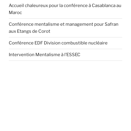
Accueil chaleureux pour la conférence à Casablanca au
Maroc
Conférence mentalisme et management pour Safran
aux Etangs de Corot
Conférence EDF Division combustible nucléaire
Intervention Mentalisme à l’ESSEC
Au sein d'un marché de plus en plus concurrentiel, les décideurs sont de plus en plus à la
recherche de lieux d'incentive, de séminaire de motivation, de séminaire de direction, de
congrès:
Responsables promotion en entreprise, Responsables événements et congrès en
entreprise, Responsables séminaires en entreprise, Meetings Planners, Conférences Paris,
conference alert, conference de paris, conference stage, organisation conference, la
communication en management, communication en management, conférence leadership,
conference, formation service formation professionnelle, formation professionnelle, techniques