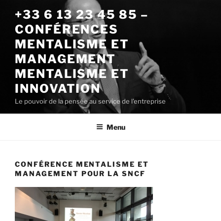
Aller
+33 6 13 23 45 85 –
au
CONFÉRENCES
contenu
principal
MENTALISME ET
MANAGEMENT
MENTALISME ET
INNOVATION
Le pouvoir de la pensée au service de l'entreprise
Menu
CONFÉRENCE MENTALISME ET
MANAGEMENT POUR LA SNCF